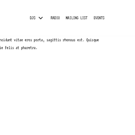
DJS
RADIO
MAILING LIST
EVENTS
ncidunt vitae eros porta, sagittis rhoncus est. Quisque
ie felis at pharetra.