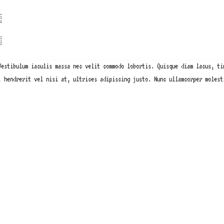
Vestibulum iaculis massa nec velit commodo lobortis. Quisque diam lacus, ti
, hendrerit vel nisi at, ultrices adipiscing justo. Nunc ullamcorper molest