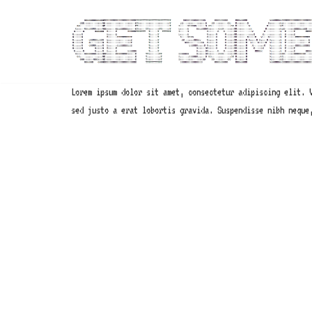
Skip
to
content
Lorem ipsum dolor sit amet, consectetur adipiscing elit. 
sed justo a erat lobortis gravida. Suspendisse nibh neque